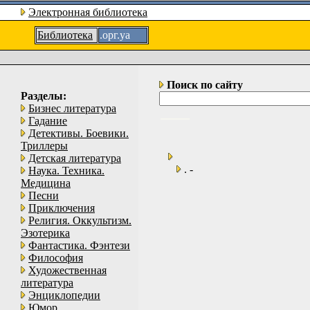
Электронная библиотека
Библиотека
.орг.уа
Поиск по сайту
Разделы:
Бизнес литература
Гадание
Детективы. Боевики.
Триллеры
Детская литература
. -
Наука. Техника.
Медицина
Песни
Приключения
Религия. Оккультизм.
Эзотерика
Фантастика. Фэнтези
Философия
Художественная
литература
Энциклопедии
Юмор