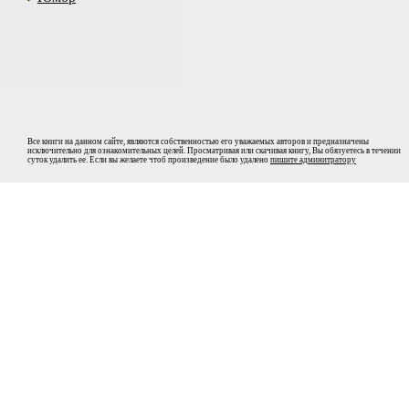
Все книги на данном сайте, являются собственностью его уважаемых авторов и предназначены
исключительно для ознакомительных целей. Просматривая или скачивая книгу, Вы обязуетесь в течении
суток удалить ее. Если вы желаете чтоб произведение было удалено
пишите админитратору