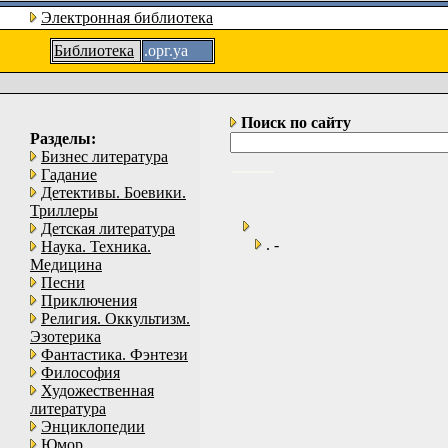
Электронная библиотека
Библиотека
.орг.уа
Поиск по сайту
Разделы:
Бизнес литература
Гадание
Детективы. Боевики.
Триллеры
Детская литература
. -
Наука. Техника.
Медицина
Песни
Приключения
Религия. Оккультизм.
Эзотерика
Фантастика. Фэнтези
Философия
Художественная
литература
Энциклопедии
Юмор