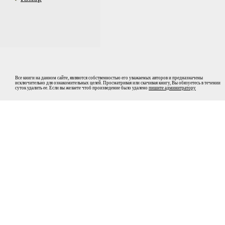
Все книги на данном сайте, являются собственностью его уважаемых авторов и предназначены
исключительно для ознакомительных целей. Просматривая или скачивая книгу, Вы обязуетесь в течении
суток удалить ее. Если вы желаете чтоб произведение было удалено
пишите админитратору