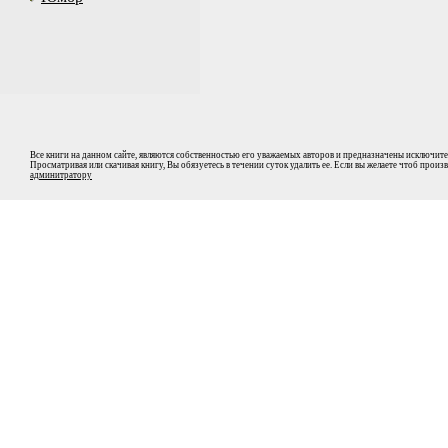
Все книги на данном сайте, являются собственностью его уважаемых авторов и предназначены исключите
Просматривая или скачивая книгу, Вы обязуетесь в течении суток удалить ее. Если вы желаете чтоб прои
админитратору