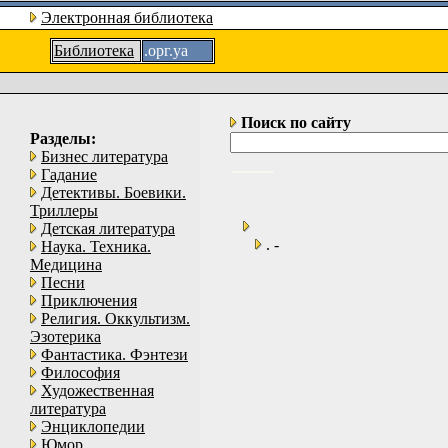
Электронная библиотека
Библиотека
.орг.уа
Поиск по сайту
Разделы:
Бизнес литература
Гадание
Детективы. Боевики.
Триллеры
Детская литература
. -
Наука. Техника.
Медицина
Песни
Приключения
Религия. Оккультизм.
Эзотерика
Фантастика. Фэнтези
Философия
Художественная
литература
Энциклопедии
Юмор