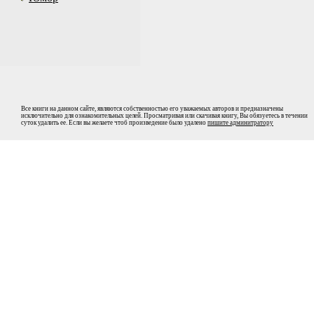
Все книги на данном сайте, являются собственностью его уважаемых авторов и предназначены
исключительно для ознакомительных целей. Просматривая или скачивая книгу, Вы обязуетесь в течении
суток удалить ее. Если вы желаете чтоб произведение было удалено
пишите админитратору