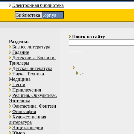
Электронная библиотека
Библиотека
.орг.уа
Поиск по сайту
Разделы:
Бизнес литература
Гадание
Детективы. Боевики.
Триллеры
Детская литература
. -
Наука. Техника.
Медицина
Песни
Приключения
Религия. Оккультизм.
Эзотерика
Фантастика. Фэнтези
Философия
Художественная
литература
Энциклопедии
Юмор