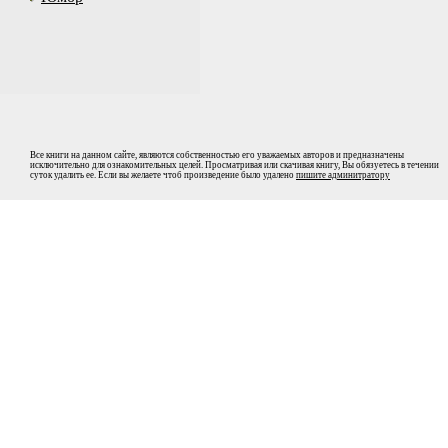
Все книги на данном сайте, являются собственностью его уважаемых авторов и предназначены
исключительно для ознакомительных целей. Просматривая или скачивая книгу, Вы обязуетесь в течении
суток удалить ее. Если вы желаете чтоб произведение было удалено
пишите админитратору