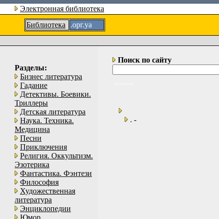
Электронная библиотека
Библиотека
.орг.уа
Поиск по сайту
Разделы:
Бизнес литература
Гадание
Детективы. Боевики.
Триллеры
Детская литература
. -
Наука. Техника.
Медицина
Песни
Приключения
Религия. Оккультизм.
Эзотерика
Фантастика. Фэнтези
Философия
Художественная
литература
Энциклопедии
Юмор