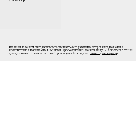
Все книги на данном сайте, являются собственностью его уважаемых авторов и предназначены
исключительно для ознакомительных целей. Просматривая или скачивая книгу, Вы обязуетесь в течении
суток удалить ее. Если вы желаете чтоб произведение было удалено
пишите админитратору