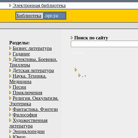
Электронная библиотека
Библиотека
.орг.уа
Поиск по сайту
Разделы:
Бизнес литература
Гадание
Детективы. Боевики.
Триллеры
Детская литература
. -
Наука. Техника.
Медицина
Песни
Приключения
Религия. Оккультизм.
Эзотерика
Фантастика. Фэнтези
Философия
Художественная
литература
Энциклопедии
Юмор