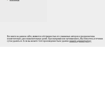
Все книги на данном сайте, являются собственностью его уважаемых авторов и предназначены
исключительно для ознакомительных целей. Просматривая или скачивая книгу, Вы обязуетесь в течении
суток удалить ее. Если вы желаете чтоб произведение было удалено
пишите админитратору