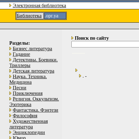
Электронная библиотека
Библиотека
.орг.уа
Поиск по сайту
Разделы:
Бизнес литература
Гадание
Детективы. Боевики.
Триллеры
Детская литература
. -
Наука. Техника.
Медицина
Песни
Приключения
Религия. Оккультизм.
Эзотерика
Фантастика. Фэнтези
Философия
Художественная
литература
Энциклопедии
Юмор