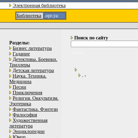
Электронная библиотека
Библиотека
.орг.уа
Поиск по сайту
Разделы:
Бизнес литература
Гадание
Детективы. Боевики.
Триллеры
Детская литература
. -
Наука. Техника.
Медицина
Песни
Приключения
Религия. Оккультизм.
Эзотерика
Фантастика. Фэнтези
Философия
Художественная
литература
Энциклопедии
Юмор