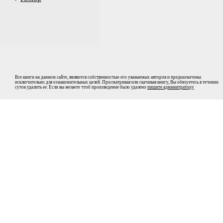
Все книги на данном сайте, являются собственностью его уважаемых авторов и предназначены
исключительно для ознакомительных целей. Просматривая или скачивая книгу, Вы обязуетесь в течении
суток удалить ее. Если вы желаете чтоб произведение было удалено
пишите админитратору