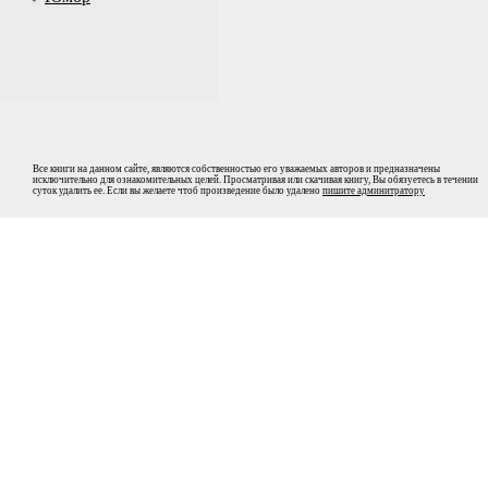
Все книги на данном сайте, являются собственностью его уважаемых авторов и предназначены
исключительно для ознакомительных целей. Просматривая или скачивая книгу, Вы обязуетесь в течении
суток удалить ее. Если вы желаете чтоб произведение было удалено
пишите админитратору