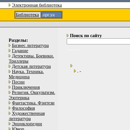
Электронная библиотека
Библиотека
.орг.уа
Поиск по сайту
Разделы:
Бизнес литература
Гадание
Детективы. Боевики.
Триллеры
Детская литература
. -
Наука. Техника.
Медицина
Песни
Приключения
Религия. Оккультизм.
Эзотерика
Фантастика. Фэнтези
Философия
Художественная
литература
Энциклопедии
Юмор