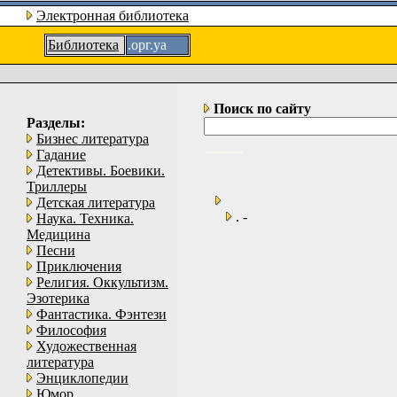
Электронная библиотека
Библиотека
.орг.уа
Поиск по сайту
Разделы:
Бизнес литература
Гадание
Детективы. Боевики.
Триллеры
Детская литература
. -
Наука. Техника.
Медицина
Песни
Приключения
Религия. Оккультизм.
Эзотерика
Фантастика. Фэнтези
Философия
Художественная
литература
Энциклопедии
Юмор