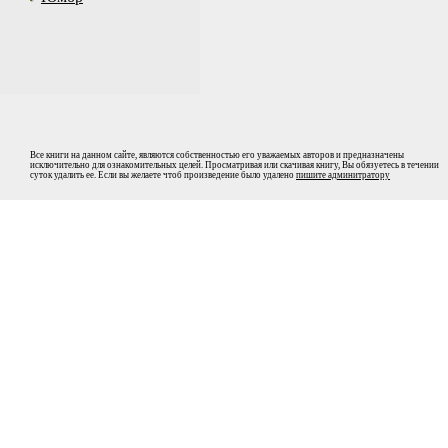
Все книги на данном сайте, являются собственностью его уважаемых авторов и предназначены
исключительно для ознакомительных целей. Просматривая или скачивая книгу, Вы обязуетесь в течении
суток удалить ее. Если вы желаете чтоб произведение было удалено
пишите админитратору