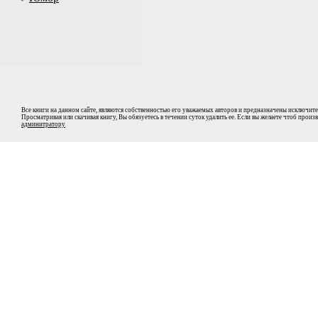
Все книги на данном сайте, являются собственностью его уважаемых авторов и предназначены исключите
Просматривая или скачивая книгу, Вы обязуетесь в течении суток удалить ее. Если вы желаете чтоб прои
админитратору