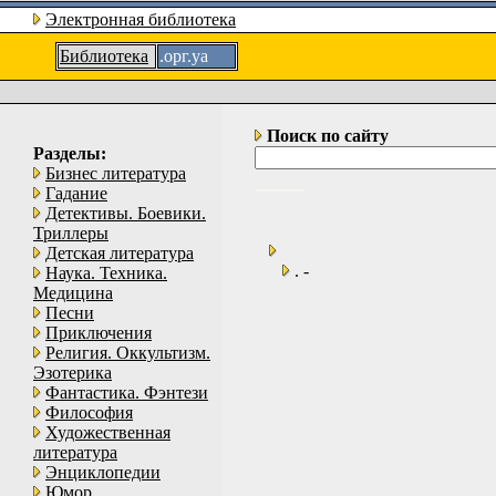
Электронная библиотека
Библиотека
.орг.уа
Поиск по сайту
Разделы:
Бизнес литература
Гадание
Детективы. Боевики.
Триллеры
Детская литература
. -
Наука. Техника.
Медицина
Песни
Приключения
Религия. Оккультизм.
Эзотерика
Фантастика. Фэнтези
Философия
Художественная
литература
Энциклопедии
Юмор