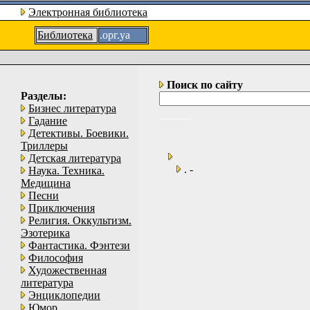
Электронная библиотека
Библиотека
.орг.уа
Поиск по сайту
Разделы:
Бизнес литература
Гадание
Детективы. Боевики.
Триллеры
Детская литература
. -
Наука. Техника.
Медицина
Песни
Приключения
Религия. Оккультизм.
Эзотерика
Фантастика. Фэнтези
Философия
Художественная
литература
Энциклопедии
Юмор