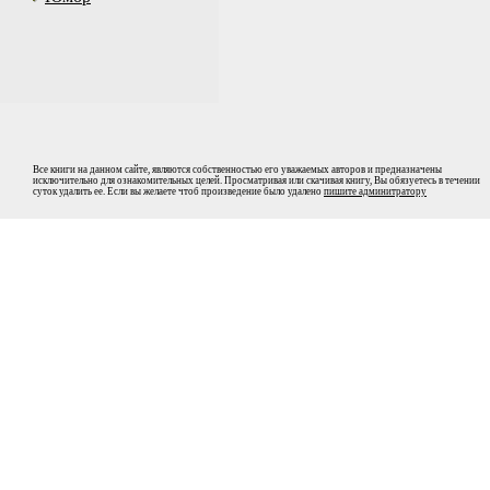
Все книги на данном сайте, являются собственностью его уважаемых авторов и предназначены
исключительно для ознакомительных целей. Просматривая или скачивая книгу, Вы обязуетесь в течении
суток удалить ее. Если вы желаете чтоб произведение было удалено
пишите админитратору