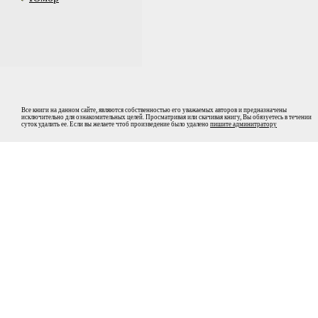
Все книги на данном сайте, являются собственностью его уважаемых авторов и предназначены
исключительно для ознакомительных целей. Просматривая или скачивая книгу, Вы обязуетесь в течении
суток удалить ее. Если вы желаете чтоб произведение было удалено
пишите админитратору