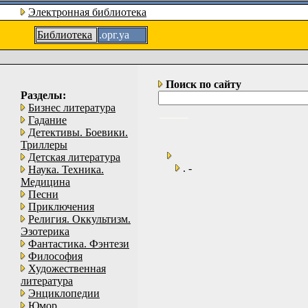
Электронная библиотека
Библиотека
.орг.уа
Поиск по сайту
Разделы:
Бизнес литература
Гадание
Детективы. Боевики.
Триллеры
Детская литература
. -
Наука. Техника.
Медицина
Песни
Приключения
Религия. Оккультизм.
Эзотерика
Фантастика. Фэнтези
Философия
Художественная
литература
Энциклопедии
Юмор