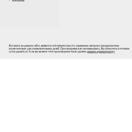
Все книги на данном сайте, являются собственностью его уважаемых авторов и предназначены
исключительно для ознакомительных целей. Просматривая или скачивая книгу, Вы обязуетесь в течении
суток удалить ее. Если вы желаете чтоб произведение было удалено
пишите админитратору