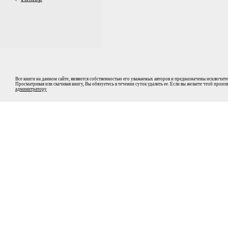
Все книги на данном сайте, являются собственностью его уважаемых авторов и предназначены исключите
Просматривая или скачивая книгу, Вы обязуетесь в течении суток удалить ее. Если вы желаете чтоб прои
админитратору