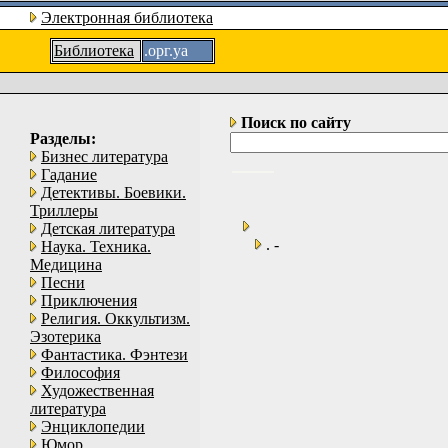
Электронная библиотека
Библиотека
.орг.уа
Поиск по сайту
Разделы:
Бизнес литература
Гадание
Детективы. Боевики.
Триллеры
Детская литература
. -
Наука. Техника.
Медицина
Песни
Приключения
Религия. Оккультизм.
Эзотерика
Фантастика. Фэнтези
Философия
Художественная
литература
Энциклопедии
Юмор