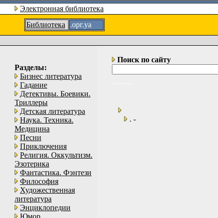
Электронная библиотека
Библиотека
.орг.уа
Поиск по сайту
Разделы:
Бизнес литература
Гадание
Детективы. Боевики.
Триллеры
Детская литература
. -
Наука. Техника.
Медицина
Песни
Приключения
Религия. Оккультизм.
Эзотерика
Фантастика. Фэнтези
Философия
Художественная
литература
Энциклопедии
Юмор