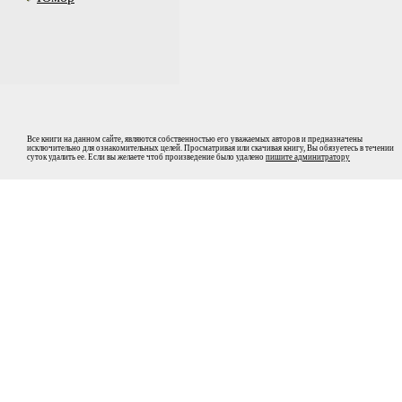
Все книги на данном сайте, являются собственностью его уважаемых авторов и предназначены
исключительно для ознакомительных целей. Просматривая или скачивая книгу, Вы обязуетесь в течении
суток удалить ее. Если вы желаете чтоб произведение было удалено
пишите админитратору