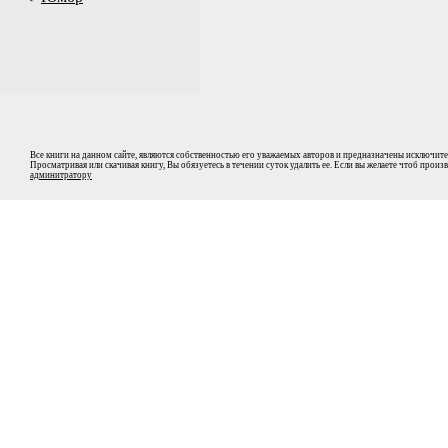
Все книги на данном сайте, являются собственностью его уважаемых авторов и предназначены исключите
Просматривая или скачивая книгу, Вы обязуетесь в течении суток удалить ее. Если вы желаете чтоб прои
админитратору