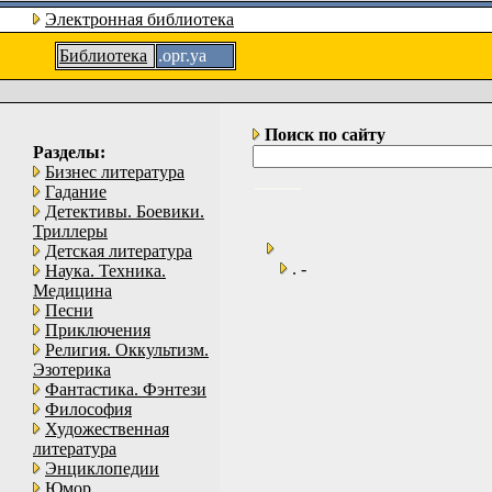
Электронная библиотека
Библиотека
.орг.уа
Поиск по сайту
Разделы:
Бизнес литература
Гадание
Детективы. Боевики.
Триллеры
Детская литература
. -
Наука. Техника.
Медицина
Песни
Приключения
Религия. Оккультизм.
Эзотерика
Фантастика. Фэнтези
Философия
Художественная
литература
Энциклопедии
Юмор