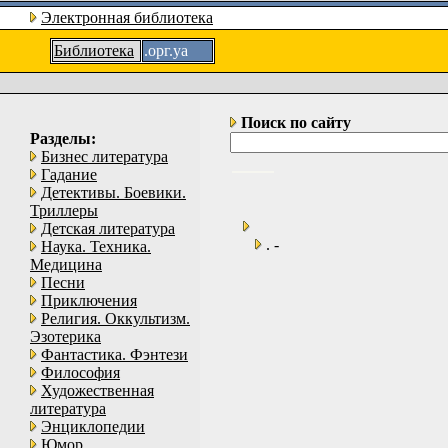
Электронная библиотека
Библиотека
.орг.уа
Поиск по сайту
Разделы:
Бизнес литература
Гадание
Детективы. Боевики.
Триллеры
Детская литература
. -
Наука. Техника.
Медицина
Песни
Приключения
Религия. Оккультизм.
Эзотерика
Фантастика. Фэнтези
Философия
Художественная
литература
Энциклопедии
Юмор