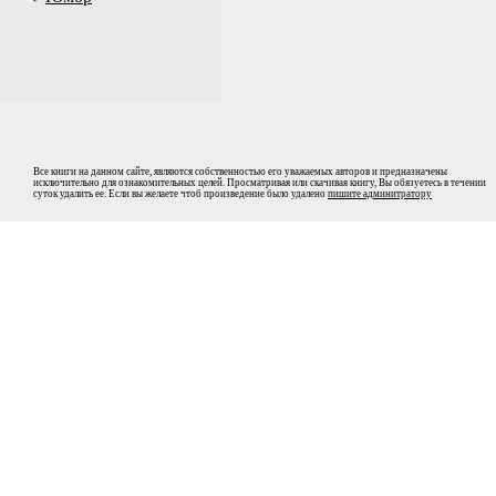
Все книги на данном сайте, являются собственностью его уважаемых авторов и предназначены
исключительно для ознакомительных целей. Просматривая или скачивая книгу, Вы обязуетесь в течении
суток удалить ее. Если вы желаете чтоб произведение было удалено
пишите админитратору