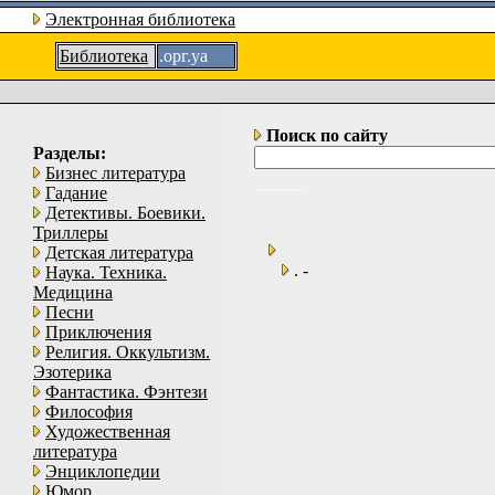
Электронная библиотека
Библиотека
.орг.уа
Поиск по сайту
Разделы:
Бизнес литература
Гадание
Детективы. Боевики.
Триллеры
Детская литература
. -
Наука. Техника.
Медицина
Песни
Приключения
Религия. Оккультизм.
Эзотерика
Фантастика. Фэнтези
Философия
Художественная
литература
Энциклопедии
Юмор