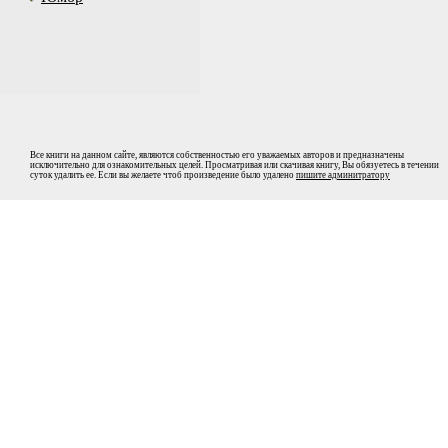
Все книги на данном сайте, являются собственностью его уважаемых авторов и предназначены
исключительно для ознакомительных целей. Просматривая или скачивая книгу, Вы обязуетесь в течении
суток удалить ее. Если вы желаете чтоб произведение было удалено
пишите админитратору