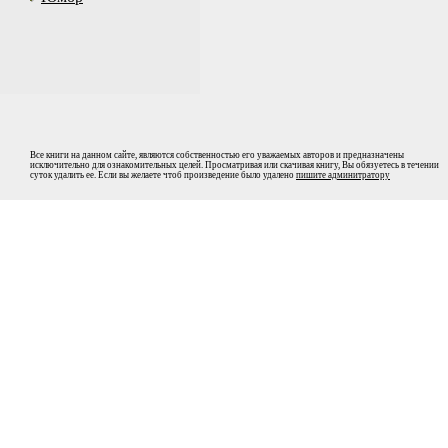
Все книги на данном сайте, являются собственностью его уважаемых авторов и предназначены
исключительно для ознакомительных целей. Просматривая или скачивая книгу, Вы обязуетесь в течении
суток удалить ее. Если вы желаете чтоб произведение было удалено
пишите админитратору