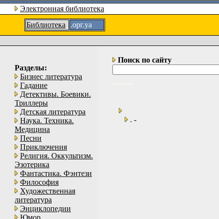
Электронная библиотека
Библиотека
.орг.уа
Поиск по сайту
Разделы:
Бизнес литература
Гадание
Детективы. Боевики.
Триллеры
Детская литература
. -
Наука. Техника.
Медицина
Песни
Приключения
Религия. Оккультизм.
Эзотерика
Фантастика. Фэнтези
Философия
Художественная
литература
Энциклопедии
Юмор