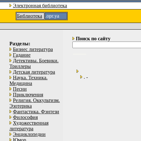
Электронная библиотека
Библиотека
.орг.уа
Поиск по сайту
Разделы:
Бизнес литература
Гадание
Детективы. Боевики.
Триллеры
Детская литература
. -
Наука. Техника.
Медицина
Песни
Приключения
Религия. Оккультизм.
Эзотерика
Фантастика. Фэнтези
Философия
Художественная
литература
Энциклопедии
Юмор