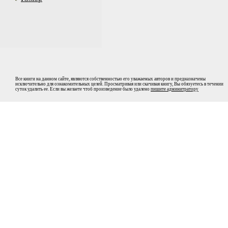
Все книги на данном сайте, являются собственностью его уважаемых авторов и предназначены
исключительно для ознакомительных целей. Просматривая или скачивая книгу, Вы обязуетесь в течении
суток удалить ее. Если вы желаете чтоб произведение было удалено
пишите админитратору