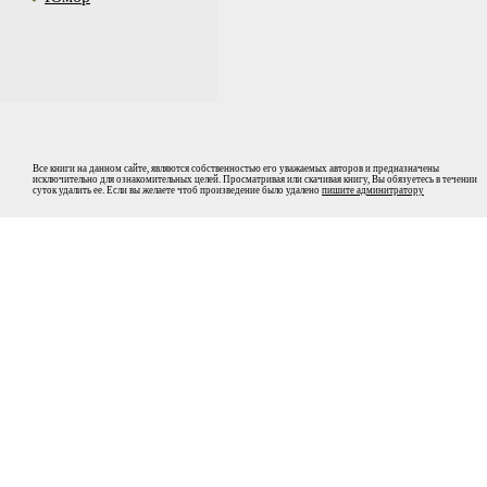
Все книги на данном сайте, являются собственностью его уважаемых авторов и предназначены
исключительно для ознакомительных целей. Просматривая или скачивая книгу, Вы обязуетесь в течении
суток удалить ее. Если вы желаете чтоб произведение было удалено
пишите админитратору