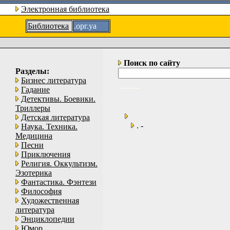
Электронная библиотека
Библиотека
.орг.уа
Поиск по сайту
Разделы:
Бизнес литература
Гадание
Детективы. Боевики.
Триллеры
Детская литература
. -
Наука. Техника.
Медицина
Песни
Приключения
Религия. Оккультизм.
Эзотерика
Фантастика. Фэнтези
Философия
Художественная
литература
Энциклопедии
Юмор