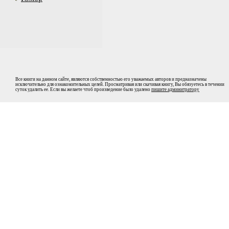
Все книги на данном сайте, являются собственностью его уважаемых авторов и предназначены
исключительно для ознакомительных целей. Просматривая или скачивая книгу, Вы обязуетесь в течении
суток удалить ее. Если вы желаете чтоб произведение было удалено
пишите админитратору