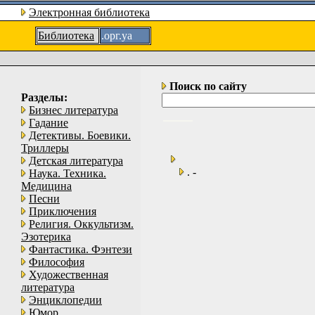
Электронная библиотека
Библиотека
.орг.уа
Поиск по сайту
Разделы:
Бизнес литература
Гадание
Детективы. Боевики.
Триллеры
Детская литература
. -
Наука. Техника.
Медицина
Песни
Приключения
Религия. Оккультизм.
Эзотерика
Фантастика. Фэнтези
Философия
Художественная
литература
Энциклопедии
Юмор