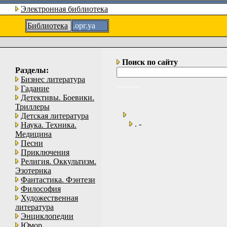
Электронная библиотека
Библиотека
.орг.уа
Поиск по сайту
Разделы:
Бизнес литература
Гадание
Детективы. Боевики.
Триллеры
Детская литература
. -
Наука. Техника.
Медицина
Песни
Приключения
Религия. Оккультизм.
Эзотерика
Фантастика. Фэнтези
Философия
Художественная
литература
Энциклопедии
Юмор