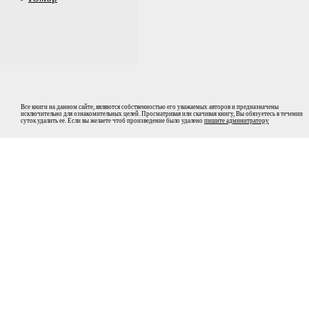
Все книги на данном сайте, являются собственностью его уважаемых авторов и предназначены
исключительно для ознакомительных целей. Просматривая или скачивая книгу, Вы обязуетесь в течении
суток удалить ее. Если вы желаете чтоб произведение было удалено
пишите админитратору