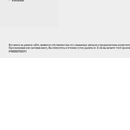
Все книги на данном сайте, являются собственностью его уважаемых авторов и предназначены исключите
Просматривая или скачивая книгу, Вы обязуетесь в течении суток удалить ее. Если вы желаете чтоб прои
админитратору