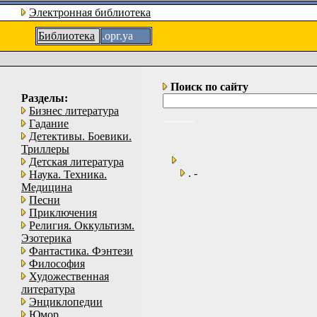
Электронная библиотека
Библиотека
.орг.уа
Поиск по сайту
Разделы:
Бизнес литература
Гадание
Детективы. Боевики.
Триллеры
Детская литература
. -
Наука. Техника.
Медицина
Песни
Приключения
Религия. Оккультизм.
Эзотерика
Фантастика. Фэнтези
Философия
Художественная
литература
Энциклопедии
Юмор