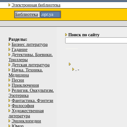
Электронная библиотека
Библиотека
.орг.уа
Поиск по сайту
Разделы:
Бизнес литература
Гадание
Детективы. Боевики.
Триллеры
Детская литература
. -
Наука. Техника.
Медицина
Песни
Приключения
Религия. Оккультизм.
Эзотерика
Фантастика. Фэнтези
Философия
Художественная
литература
Энциклопедии
Юмор