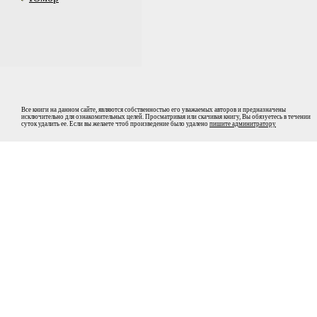
Все книги на данном сайте, являются собственностью его уважаемых авторов и предназначены
исключительно для ознакомительных целей. Просматривая или скачивая книгу, Вы обязуетесь в течении
суток удалить ее. Если вы желаете чтоб произведение было удалено
пишите админитратору