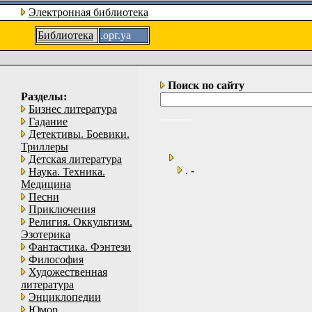
Электронная библиотека
Библиотека
.орг.уа
Поиск по сайту
Разделы:
Бизнес литература
Гадание
Детективы. Боевики.
Триллеры
Детская литература
. -
Наука. Техника.
Медицина
Песни
Приключения
Религия. Оккультизм.
Эзотерика
Фантастика. Фэнтези
Философия
Художественная
литература
Энциклопедии
Юмор