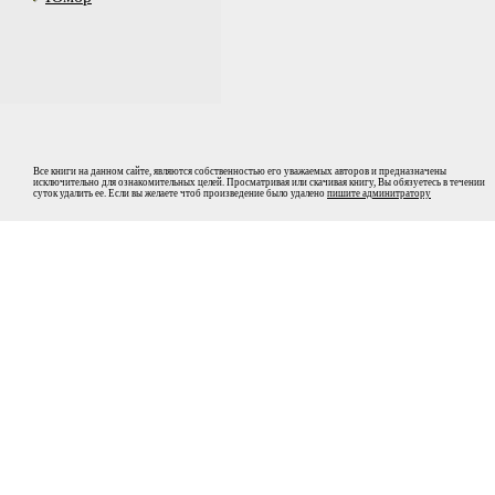
Все книги на данном сайте, являются собственностью его уважаемых авторов и предназначены
исключительно для ознакомительных целей. Просматривая или скачивая книгу, Вы обязуетесь в течении
суток удалить ее. Если вы желаете чтоб произведение было удалено
пишите админитратору