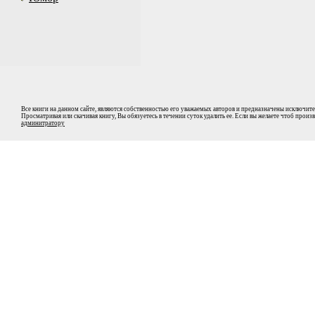
Все книги на данном сайте, являются собственностью его уважаемых авторов и предназначены исключите
Просматривая или скачивая книгу, Вы обязуетесь в течении суток удалить ее. Если вы желаете чтоб прои
админитратору