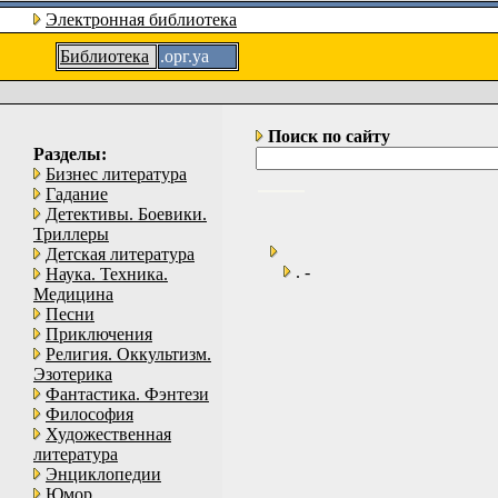
Электронная библиотека
Библиотека
.орг.уа
Поиск по сайту
Разделы:
Бизнес литература
Гадание
Детективы. Боевики.
Триллеры
Детская литература
. -
Наука. Техника.
Медицина
Песни
Приключения
Религия. Оккультизм.
Эзотерика
Фантастика. Фэнтези
Философия
Художественная
литература
Энциклопедии
Юмор