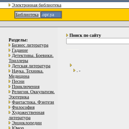
Электронная библиотека
Библиотека
.орг.уа
Поиск по сайту
Разделы:
Бизнес литература
Гадание
Детективы. Боевики.
Триллеры
Детская литература
. -
Наука. Техника.
Медицина
Песни
Приключения
Религия. Оккультизм.
Эзотерика
Фантастика. Фэнтези
Философия
Художественная
литература
Энциклопедии
Юмор