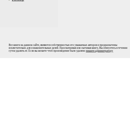
Все книги на данном сайте, являются собственностью его уважаемых авторов и предназначены
исключительно для ознакомительных целей. Просматривая или скачивая книгу, Вы обязуетесь в течении
суток удалить ее. Если вы желаете чтоб произведение было удалено
пишите админитратору