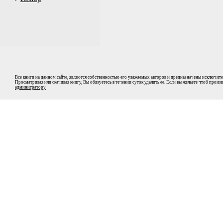
Все книги на данном сайте, являются собственностью его уважаемых авторов и предназначены исключите
Просматривая или скачивая книгу, Вы обязуетесь в течении суток удалить ее. Если вы желаете чтоб прои
админитратору