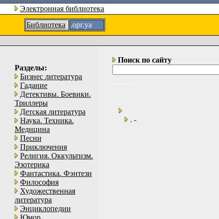
Электронная библиотека
Библиотека
.орг.уа
Поиск по сайту
Разделы:
Бизнес литература
Гадание
Детективы. Боевики.
Триллеры
Детская литература
. -
Наука. Техника.
Медицина
Песни
Приключения
Религия. Оккультизм.
Эзотерика
Фантастика. Фэнтези
Философия
Художественная
литература
Энциклопедии
Юмор