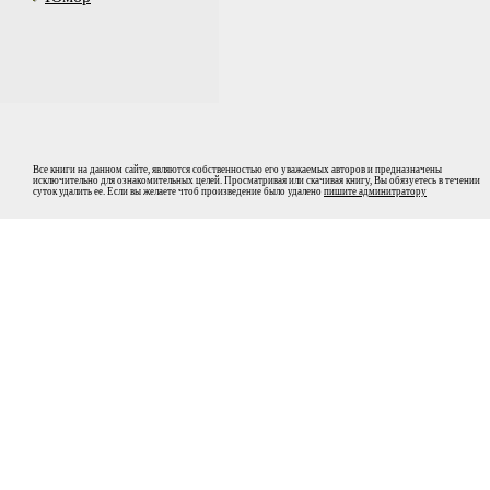
Все книги на данном сайте, являются собственностью его уважаемых авторов и предназначены
исключительно для ознакомительных целей. Просматривая или скачивая книгу, Вы обязуетесь в течении
суток удалить ее. Если вы желаете чтоб произведение было удалено
пишите админитратору