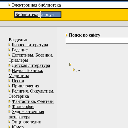
Электронная библиотека
Библиотека
.орг.уа
Поиск по сайту
Разделы:
Бизнес литература
Гадание
Детективы. Боевики.
Триллеры
Детская литература
. -
Наука. Техника.
Медицина
Песни
Приключения
Религия. Оккультизм.
Эзотерика
Фантастика. Фэнтези
Философия
Художественная
литература
Энциклопедии
Юмор