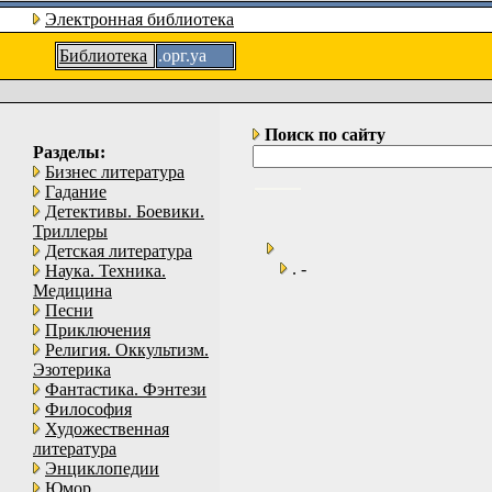
Электронная библиотека
Библиотека
.орг.уа
Поиск по сайту
Разделы:
Бизнес литература
Гадание
Детективы. Боевики.
Триллеры
Детская литература
. -
Наука. Техника.
Медицина
Песни
Приключения
Религия. Оккультизм.
Эзотерика
Фантастика. Фэнтези
Философия
Художественная
литература
Энциклопедии
Юмор