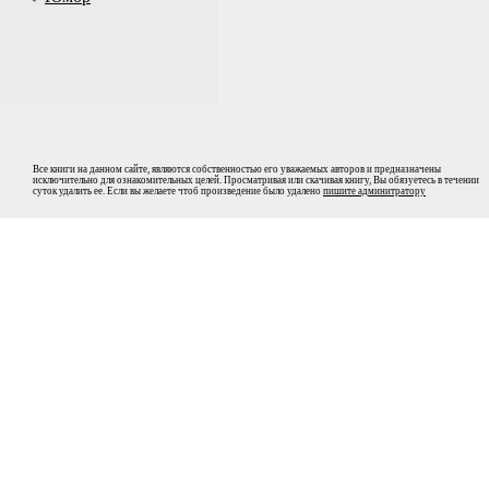
Все книги на данном сайте, являются собственностью его уважаемых авторов и предназначены
исключительно для ознакомительных целей. Просматривая или скачивая книгу, Вы обязуетесь в течении
суток удалить ее. Если вы желаете чтоб произведение было удалено
пишите админитратору