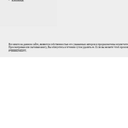
Все книги на данном сайте, являются собственностью его уважаемых авторов и предназначены исключите
Просматривая или скачивая книгу, Вы обязуетесь в течении суток удалить ее. Если вы желаете чтоб прои
админитратору