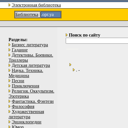
Электронная библиотека
Библиотека
.орг.уа
Поиск по сайту
Разделы:
Бизнес литература
Гадание
Детективы. Боевики.
Триллеры
Детская литература
. -
Наука. Техника.
Медицина
Песни
Приключения
Религия. Оккультизм.
Эзотерика
Фантастика. Фэнтези
Философия
Художественная
литература
Энциклопедии
Юмор