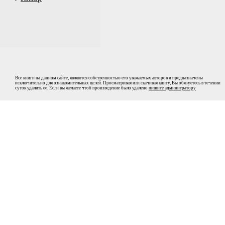
Все книги на данном сайте, являются собственностью его уважаемых авторов и предназначены
исключительно для ознакомительных целей. Просматривая или скачивая книгу, Вы обязуетесь в течении
суток удалить ее. Если вы желаете чтоб произведение было удалено
пишите админитратору