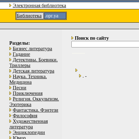
Электронная библиотека
Библиотека
.орг.уа
Поиск по сайту
Разделы:
Бизнес литература
Гадание
Детективы. Боевики.
Триллеры
Детская литература
. -
Наука. Техника.
Медицина
Песни
Приключения
Религия. Оккультизм.
Эзотерика
Фантастика. Фэнтези
Философия
Художественная
литература
Энциклопедии
Юмор