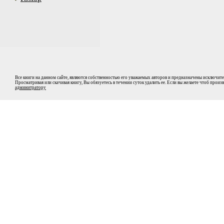
Все книги на данном сайте, являются собственностью его уважаемых авторов и предназначены исключите
Просматривая или скачивая книгу, Вы обязуетесь в течении суток удалить ее. Если вы желаете чтоб прои
админитратору