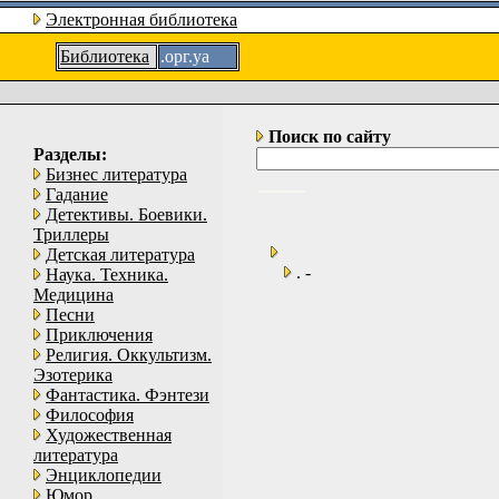
Электронная библиотека
Библиотека
.орг.уа
Поиск по сайту
Разделы:
Бизнес литература
Гадание
Детективы. Боевики.
Триллеры
Детская литература
. -
Наука. Техника.
Медицина
Песни
Приключения
Религия. Оккультизм.
Эзотерика
Фантастика. Фэнтези
Философия
Художественная
литература
Энциклопедии
Юмор