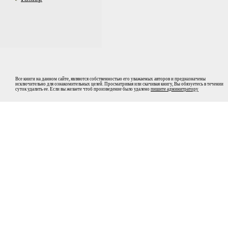
Все книги на данном сайте, являются собственностью его уважаемых авторов и предназначены
исключительно для ознакомительных целей. Просматривая или скачивая книгу, Вы обязуетесь в течении
суток удалить ее. Если вы желаете чтоб произведение было удалено
пишите админитратору