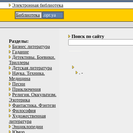
Электронная библиотека
Библиотека
.орг.уа
Поиск по сайту
Разделы:
Бизнес литература
Гадание
Детективы. Боевики.
Триллеры
Детская литература
. -
Наука. Техника.
Медицина
Песни
Приключения
Религия. Оккультизм.
Эзотерика
Фантастика. Фэнтези
Философия
Художественная
литература
Энциклопедии
Юмор