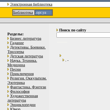
Электронная библиотека
Библиотека
.орг.уа
Поиск по сайту
Разделы:
Бизнес литература
Гадание
Детективы. Боевики.
Триллеры
Детская литература
. -
Наука. Техника.
Медицина
Песни
Приключения
Религия. Оккультизм.
Эзотерика
Фантастика. Фэнтези
Философия
Художественная
литература
Энциклопедии
Юмор