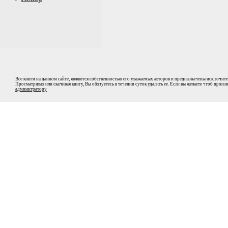
Все книги на данном сайте, являются собственностью его уважаемых авторов и предназначены исключите
Просматривая или скачивая книгу, Вы обязуетесь в течении суток удалить ее. Если вы желаете чтоб прои
админитратору