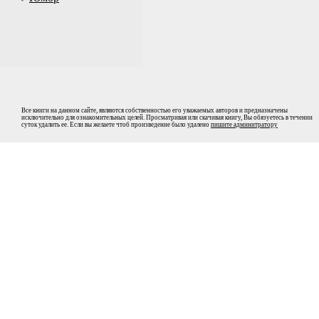
Все книги на данном сайте, являются собственностью его уважаемых авторов и предназначены
исключительно для ознакомительных целей. Просматривая или скачивая книгу, Вы обязуетесь в течении
суток удалить ее. Если вы желаете чтоб произведение было удалено
пишите админитратору