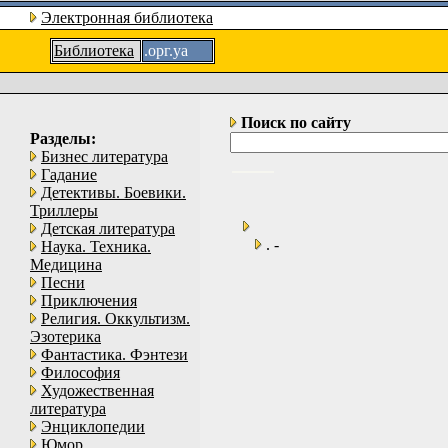
Электронная библиотека
Библиотека
.орг.уа
Поиск по сайту
Разделы:
Бизнес литература
Гадание
Детективы. Боевики.
Триллеры
Детская литература
. -
Наука. Техника.
Медицина
Песни
Приключения
Религия. Оккультизм.
Эзотерика
Фантастика. Фэнтези
Философия
Художественная
литература
Энциклопедии
Юмор