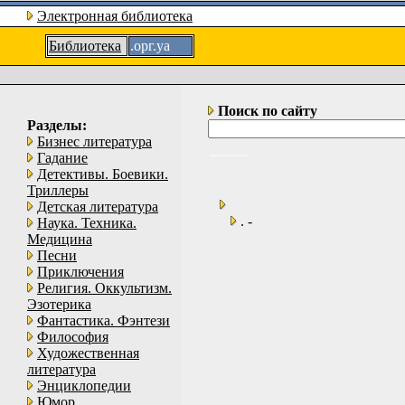
Электронная библиотека
Библиотека
.орг.уа
Поиск по сайту
Разделы:
Бизнес литература
Гадание
Детективы. Боевики.
Триллеры
Детская литература
. -
Наука. Техника.
Медицина
Песни
Приключения
Религия. Оккультизм.
Эзотерика
Фантастика. Фэнтези
Философия
Художественная
литература
Энциклопедии
Юмор