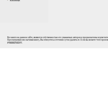
Все книги на данном сайте, являются собственностью его уважаемых авторов и предназначены исключите
Просматривая или скачивая книгу, Вы обязуетесь в течении суток удалить ее. Если вы желаете чтоб прои
админитратору