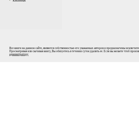
Все книги на данном сайте, являются собственностью его уважаемых авторов и предназначены исключите
Просматривая или скачивая книгу, Вы обязуетесь в течении суток удалить ее. Если вы желаете чтоб прои
админитратору