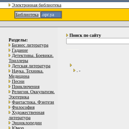
Электронная библиотека
Библиотека
.орг.уа
Поиск по сайту
Разделы:
Бизнес литература
Гадание
Детективы. Боевики.
Триллеры
Детская литература
. -
Наука. Техника.
Медицина
Песни
Приключения
Религия. Оккультизм.
Эзотерика
Фантастика. Фэнтези
Философия
Художественная
литература
Энциклопедии
Юмор