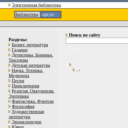
Электронная библиотека
Библиотека
.орг.уа
Поиск по сайту
Разделы:
Бизнес литература
Гадание
Детективы. Боевики.
Триллеры
Детская литература
. -
Наука. Техника.
Медицина
Песни
Приключения
Религия. Оккультизм.
Эзотерика
Фантастика. Фэнтези
Философия
Художественная
литература
Энциклопедии
Юмор