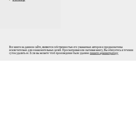
Все книги на данном сайте, являются собственностью его уважаемых авторов и предназначены
исключительно для ознакомительных целей. Просматривая или скачивая книгу, Вы обязуетесь в течении
суток удалить ее. Если вы желаете чтоб произведение было удалено
пишите админитратору