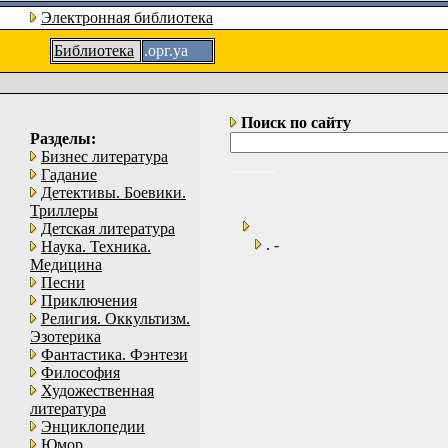
Электронная библиотека
Библиотека
.орг.уа
Поиск по сайту
Разделы:
Бизнес литература
Гадание
Детективы. Боевики.
Триллеры
Детская литература
. -
Наука. Техника.
Медицина
Песни
Приключения
Религия. Оккультизм.
Эзотерика
Фантастика. Фэнтези
Философия
Художественная
литература
Энциклопедии
Юмор