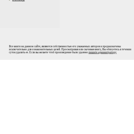
Все книги на данном сайте, являются собственностью его уважаемых авторов и предназначены
исключительно для ознакомительных целей. Просматривая или скачивая книгу, Вы обязуетесь в течении
суток удалить ее. Если вы желаете чтоб произведение было удалено
пишите админитратору