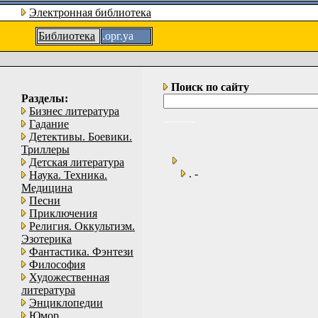
Электронная библиотека
Библиотека
.орг.уа
Поиск по сайту
Разделы:
Бизнес литература
Гадание
Детективы. Боевики.
Триллеры
Детская литература
. -
Наука. Техника.
Медицина
Песни
Приключения
Религия. Оккультизм.
Эзотерика
Фантастика. Фэнтези
Философия
Художественная
литература
Энциклопедии
Юмор