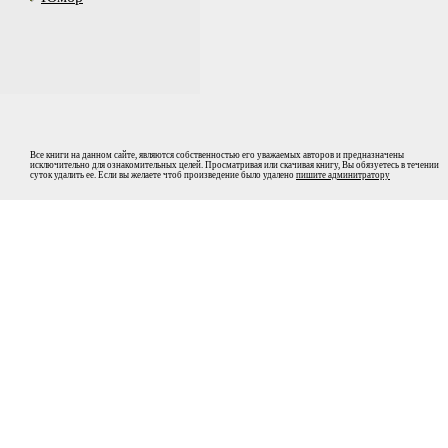
Все книги на данном сайте, являются собственностью его уважаемых авторов и предназначены
исключительно для ознакомительных целей. Просматривая или скачивая книгу, Вы обязуетесь в течении
суток удалить ее. Если вы желаете чтоб произведение было удалено
пишите админитратору