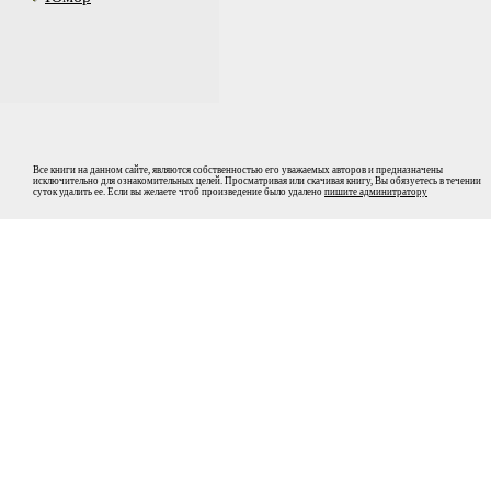
Все книги на данном сайте, являются собственностью его уважаемых авторов и предназначены
исключительно для ознакомительных целей. Просматривая или скачивая книгу, Вы обязуетесь в течении
суток удалить ее. Если вы желаете чтоб произведение было удалено
пишите админитратору