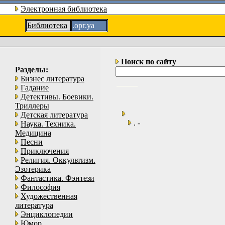
Электронная библиотека
Библиотека
.орг.уа
Поиск по сайту
Разделы:
Бизнес литература
Гадание
Детективы. Боевики.
Триллеры
Детская литература
. -
Наука. Техника.
Медицина
Песни
Приключения
Религия. Оккультизм.
Эзотерика
Фантастика. Фэнтези
Философия
Художественная
литература
Энциклопедии
Юмор