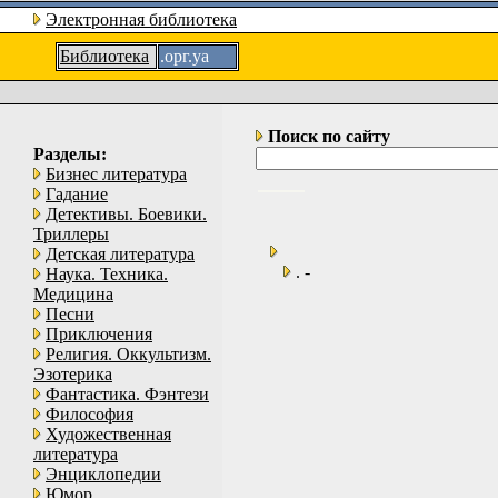
Электронная библиотека
Библиотека
.орг.уа
Поиск по сайту
Разделы:
Бизнес литература
Гадание
Детективы. Боевики.
Триллеры
Детская литература
. -
Наука. Техника.
Медицина
Песни
Приключения
Религия. Оккультизм.
Эзотерика
Фантастика. Фэнтези
Философия
Художественная
литература
Энциклопедии
Юмор