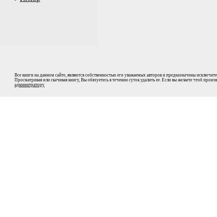
Все книги на данном сайте, являются собственностью его уважаемых авторов и предназначены исключите
Просматривая или скачивая книгу, Вы обязуетесь в течении суток удалить ее. Если вы желаете чтоб прои
админитратору