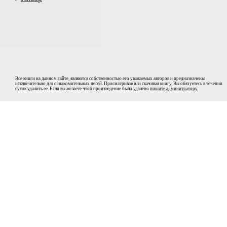
Все книги на данном сайте, являются собственностью его уважаемых авторов и предназначены
исключительно для ознакомительных целей. Просматривая или скачивая книгу, Вы обязуетесь в течении
суток удалить ее. Если вы желаете чтоб произведение было удалено
пишите админитратору