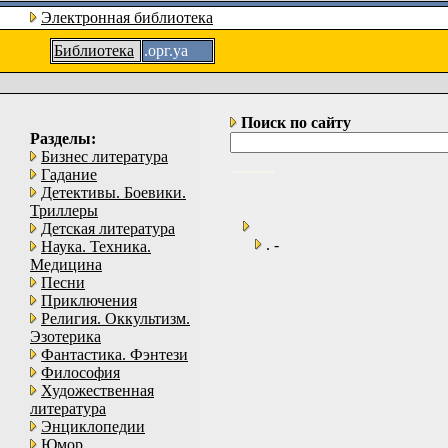
Электронная библиотека
Библиотека
.орг.уа
Поиск по сайту
Разделы:
Бизнес литература
Гадание
Детективы. Боевики.
Триллеры
Детская литература
. -
Наука. Техника.
Медицина
Песни
Приключения
Религия. Оккультизм.
Эзотерика
Фантастика. Фэнтези
Философия
Художественная
литература
Энциклопедии
Юмор