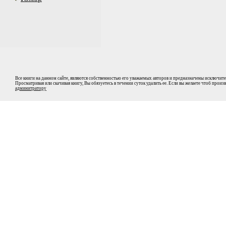
Все книги на данном сайте, являются собственностью его уважаемых авторов и предназначены исключите
Просматривая или скачивая книгу, Вы обязуетесь в течении суток удалить ее. Если вы желаете чтоб прои
админитратору