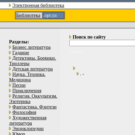
Электронная библиотека
Библиотека
.орг.уа
Поиск по сайту
Разделы:
Бизнес литература
Гадание
Детективы. Боевики.
Триллеры
Детская литература
. -
Наука. Техника.
Медицина
Песни
Приключения
Религия. Оккультизм.
Эзотерика
Фантастика. Фэнтези
Философия
Художественная
литература
Энциклопедии
Юмор