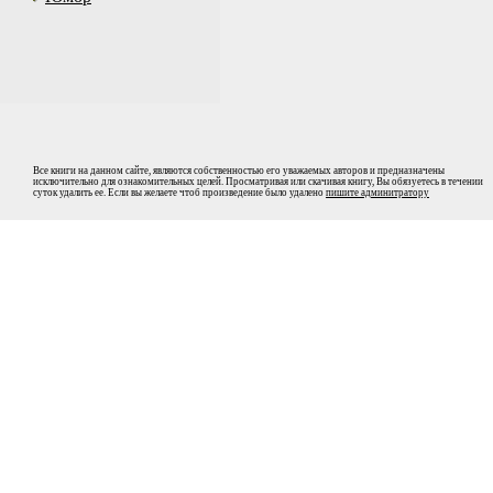
Все книги на данном сайте, являются собственностью его уважаемых авторов и предназначены
исключительно для ознакомительных целей. Просматривая или скачивая книгу, Вы обязуетесь в течении
суток удалить ее. Если вы желаете чтоб произведение было удалено
пишите админитратору