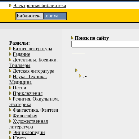
Электронная библиотека
Библиотека
.орг.уа
Поиск по сайту
Разделы:
Бизнес литература
Гадание
Детективы. Боевики.
Триллеры
Детская литература
. -
Наука. Техника.
Медицина
Песни
Приключения
Религия. Оккультизм.
Эзотерика
Фантастика. Фэнтези
Философия
Художественная
литература
Энциклопедии
Юмор