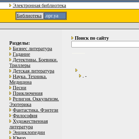
Электронная библиотека
Библиотека
.орг.уа
Поиск по сайту
Разделы:
Бизнес литература
Гадание
Детективы. Боевики.
Триллеры
Детская литература
. -
Наука. Техника.
Медицина
Песни
Приключения
Религия. Оккультизм.
Эзотерика
Фантастика. Фэнтези
Философия
Художественная
литература
Энциклопедии
Юмор