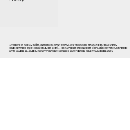
Все книги на данном сайте, являются собственностью его уважаемых авторов и предназначены
исключительно для ознакомительных целей. Просматривая или скачивая книгу, Вы обязуетесь в течении
суток удалить ее. Если вы желаете чтоб произведение было удалено
пишите админитратору