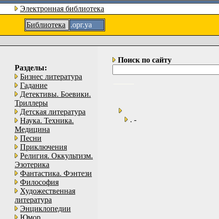
Электронная библиотека
Библиотека
.орг.уа
Поиск по сайту
Разделы:
Бизнес литература
Гадание
Детективы. Боевики.
Триллеры
Детская литература
. -
Наука. Техника.
Медицина
Песни
Приключения
Религия. Оккультизм.
Эзотерика
Фантастика. Фэнтези
Философия
Художественная
литература
Энциклопедии
Юмор