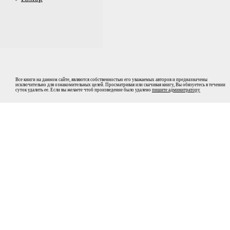
Все книги на данном сайте, являются собственностью его уважаемых авторов и предназначены
исключительно для ознакомительных целей. Просматривая или скачивая книгу, Вы обязуетесь в течении
суток удалить ее. Если вы желаете чтоб произведение было удалено
пишите админитратору